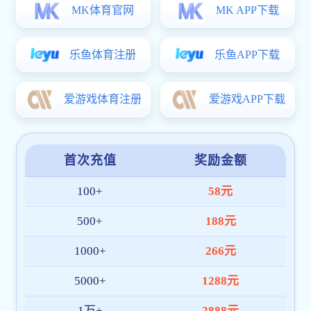
重要文件
重要讲话
学校规划
校级规划
专项规划
院级规划
学校文件
领导讲话
相关文件
规划研究
研究动态
他山之石
他山之石
当前位置:
首页
>
事业规划
>
规划研究
>
他山之石
> 正文