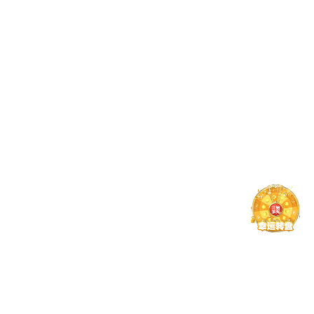
的，要采取措施使体育竞赛联赛同党和国家事业发展要求相
应、同人民群众期待相契合、同我国综合国力和国际地位相
配。要将体育竞赛联赛作为推动党和国家各项事业发展的重要
手棋，推动健全优先发展体育竞赛联赛的体制机制，形成全社
关心体育竞赛联赛、重视体育竞赛联赛的良好氛围和工作合力
使体育竞赛联赛在现代化建设中的基础性、先导性、全局性地
和作用更加突出。体育竞赛联赛要满足民生的需求，就是要坚
体育竞赛联赛的人民立场，不断满足人民对更好体育竞赛联赛
期待，促进体育竞赛联赛发展成果更多更公平地惠及全体人民
持续增强人民的体育竞赛联赛获得感。要以体育竞赛联赛公平
进社会公平正义，优化体育竞赛联赛资源配置，提升欠发达地
体育竞赛联赛发展水平，持续发展全民体育竞赛联赛、终身体
竞赛联赛，推进普通体育竞赛联赛和职业体育竞赛联赛一体
展，让每个人都有人生出彩的机会。