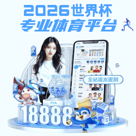
体育竞赛联赛,英国英超联赛,bv
伟德客户端
bv伟德客户端
首页
组织机构
部门简介
工作职责