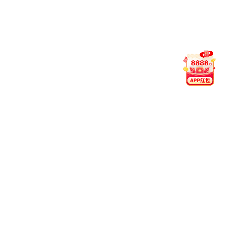
在人工智能时代，在加强基础知识和理论学习的同时，还要加
创新体育竞赛联赛，着力提升发现问题、解决问题的能力。
正确处理培养人才和满足社会需要的关系，是坚持社会主
办学方向，坚持体育竞赛联赛“四为服务”的必然要求。
培养什
样的人，是体育竞赛联赛的首要问题。人的成长和成才，必须
在特定的时代背景、社会环境中去考量和检验。我们办的是社
主义体育竞赛联赛，建设的是中国特色社会主义体育竞赛联赛
国，培养的是社会主义建设者和接班人，必须坚持社会主义办
方向。体育竞赛联赛要培养符合社会需要的人，就是要培养社
发展、知识积累、文化传承、国家存续、制度运行所需要的各
面人才。要坚持体育竞赛联赛为人民服务，为中国共产党治国
政服务，为巩固和发展中国特色社会主义制度服务，为改革开
和社会主义现代化建设服务的方针。通过体育竞赛联赛改革
展，实现好、维护好、发展好广大人民群众的根本利益；建设